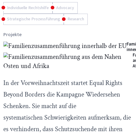
Individuelle Rechtshilfe
Advocacy
Strategische Prozessführung
Research
Projekte
Fam
inne
F
a
A
In der Vorweihnachtszeit startet Equal Rights
Beyond Borders die Kampagne Wiedersehen
Schenken. Sie macht auf die
systematischen Schwierigkeiten aufmerksam, die
es verhindern, dass Schutzsuchende mit ihren