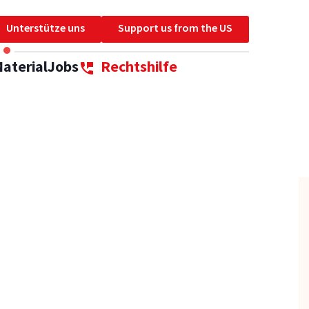
Unterstütze uns
Support us from the US
aterial
Jobs
Rechtshilfe
perm_phone_msg