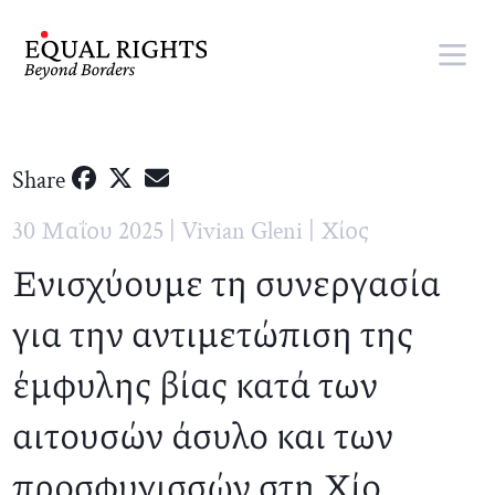
Skip to main content
Share
30 Μαΐου 2025 | Vivian Gleni | Χίος
Ενισχύουμε τη συνεργασία
για την αντιμετώπιση της
έμφυλης βίας κατά των
αιτουσών άσυλο και των
προσφυγισσών στη Χίο