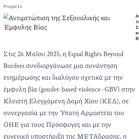
Projects
Α
τ
Σ
κ
Β
Στις 26 Μαΐου 2025, η Equal Rights Beyond
Borders συνδιοργάνωσε μια συνάντηση
ενημέρωσης και διαλόγου σχετικά με την
έμφυλη βία (gender-based violence -GBV) στην
Κλειστή Ελεγχόμενη Δομή Χίου (ΚΕΔ), σε
συνεργασία με την Ύπατη Αρμοστεία του
ΟΗΕ για τους Πρόσφυγες και με την
ευγενική υποστήριξη της ΜΕΤΑδρασης, η