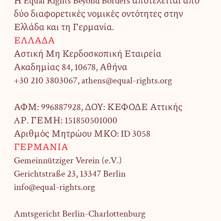
Η Equal Rights Beyond Borders αποτελείται από
δύο διαφορετικές νομικές οντότητες στην
Ελλάδα και τη Γερμανία.
ΕΛΛΑΔΑ
Αστική Μη Κερδοσκοπική Εταιρεία
Ακαδημίας 84, 10678, Αθήνα
+30 210 3803067, athens@equal-rights.org
ΑΦΜ: 996887928, ΔΟΥ: ΚΕΦΟΔΕ Αττικής
AΡ. ΓΕΜΗ: 151850501000
Αριθμός Μητρώου ΜΚΟ: ID 3058
ΓΕΡΜΑΝΙΑ
Gemeinnütziger Verein (e.V.)
Gerichtstraße 23,
13347 Berlin
info@equal-rights.org
Amtsgericht Berlin-Charlottenburg