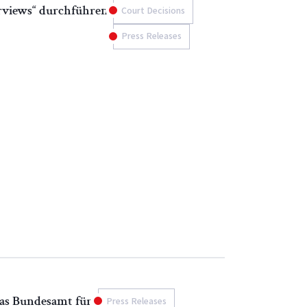
erviews“ durchführen
Court Decisions
Press Releases
das Bundesamt für
Press Releases