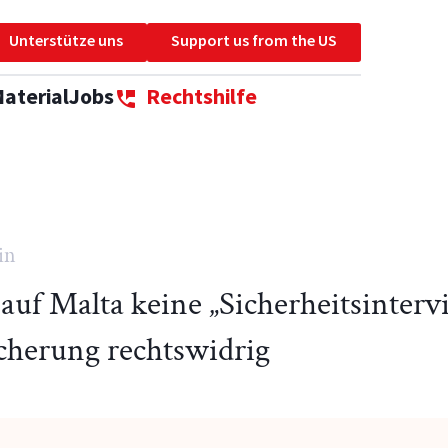
Unterstütze uns
Support us from the US
aterial
Jobs
Rechtshilfe
perm_phone_msg
in
 auf Malta keine „Sicherheitsinter
herung rechtswidrig