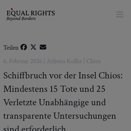
Springe zum Inhalt
Teilen
6. Februar 2026 | Athena Kollia | Chios
Schiffbruch vor der Insel Chios:
Mindestens 15 Tote und 25
Verletzte Unabhängige und
transparente Untersuchungen
sind erforderlich.